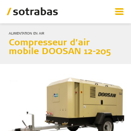
ALIMENTATION EN AIR
Matériels
Compresseur d’air
Vente matériel d’occasion
mobile DOOSAN 12-205
Prestations
Références
Sotrabas
Contact
Sotrabas
Etablissement La Bâtie