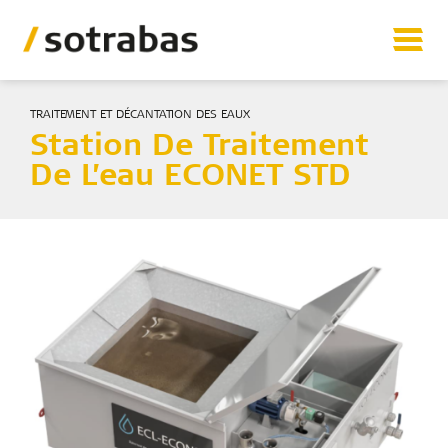
TRAITEMENT ET DÉCANTATION DES EAUX
Matériels
Station De Traitement
Vente matériel d’occasion
De L’eau ECONET STD
Prestations
Références
Sotrabas
Contact
Sotrabas
Etablissement La Bâtie