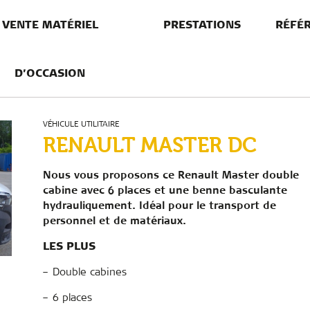
VENTE MATÉRIEL
PRESTATIONS
RÉFÉ
ER DC
D’OCCASION
VÉHICULE UTILITAIRE
RENAULT MASTER DC
Alimentation en air
Alimentation en eau et pompage
Nous vous proposons ce Renault Master double
cabine avec 6 places et une benne basculante
Traitement et décantation des eaux
hydrauliquement. Idéal pour le transport de
nctuelle
Production d’énergie
personnel et de matériaux.
Distribution d’énergie
LES PLUS
Cuves et conteneurs
– Double cabines
Stockage de déblais
– 6 places