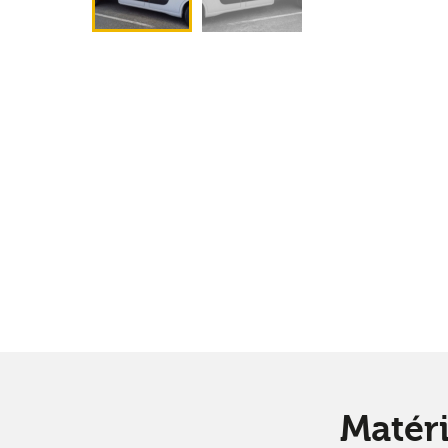
Robot béton
Toupie béton
Véhicule utilitaire
Remorque
Matéri