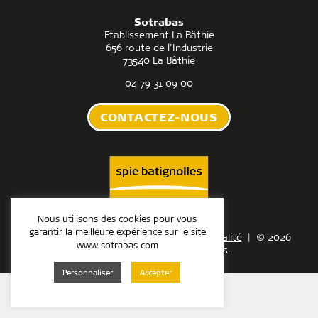
Route de l'industrie
73540 LA BATHIE
Sotrabas
04 79 31 09 00
Etablissement La Bâthie
656 route de l’Industrie
73540 La Bâthie
04 79 31 09 00
CONTACTEZ-NOUS
Nous utilisons des cookies pour vous
garantir la meilleure expérience sur le site
Mentions légales
|
Politique de confidentialité
| © 2026
www.sotrabas.com
Sotrabas. Tous droits réservés.
Personnaliser
Accepter