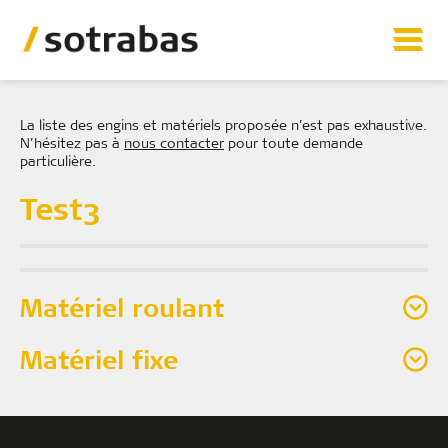
Matériels
La liste des engins et matériels proposée n’est pas exhaustive.
N’hésitez pas à
nous contacter
pour toute demande
particulière.
Vente matériel d’occasion
Test3
Prestations
Références
Matériel roulant
Sotrabas
Contact
Matériel fixe
Sotrabas
Etablissement La Bâtie